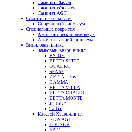
Ламинат Classen
Ламинат Woodstyle
Ламинат AGT
Спортивные покрытия
Спортивный линолеум
Специальные покрытия
Антистатический линолеум
Антискользящий линолеум
Виниловая плитка
Замковый Кварц-винил
ENJOY
BETTA SUITE
QUADRO
SENSE
ZETTA la casa
GAMMA
BETTA VILLA
BETTA CHALET
BETTA MONTE
JERSEY
Tarkett
Клеевой Кварц-винил
NEW AGE
LOUNGE
EPIC