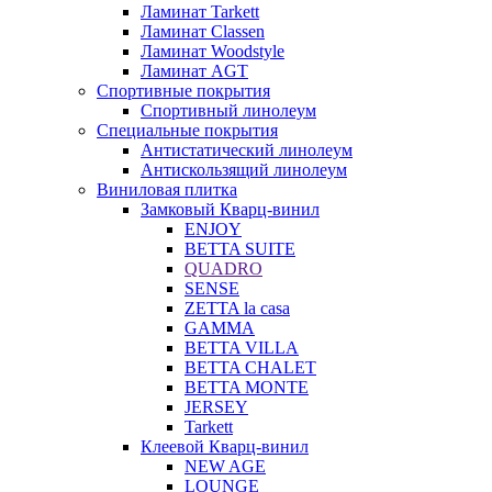
Ламинат Tarkett
Ламинат Classen
Ламинат Woodstyle
Ламинат AGT
Спортивные покрытия
Спортивный линолеум
Специальные покрытия
Антистатический линолеум
Антискользящий линолеум
Виниловая плитка
Замковый Кварц-винил
ENJOY
BETTA SUITE
QUADRO
SENSE
ZETTA la casa
GAMMA
BETTA VILLA
BETTA CHALET
BETTA MONTE
JERSEY
Tarkett
Клеевой Кварц-винил
NEW AGE
LOUNGE