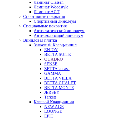
Ламинат Classen
Ламинат Woodstyle
Ламинат AGT
Спортивные покрытия
Спортивный линолеум
Специальные покрытия
Антистатический линолеум
Антискользящий линолеум
Виниловая плитка
Замковый Кварц-винил
ENJOY
BETTA SUITE
QUADRO
SENSE
ZETTA la casa
GAMMA
BETTA VILLA
BETTA CHALET
BETTA MONTE
JERSEY
Tarkett
Клеевой Кварц-винил
NEW AGE
LOUNGE
EPIC