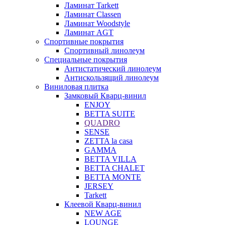
Ламинат Tarkett
Ламинат Classen
Ламинат Woodstyle
Ламинат AGT
Спортивные покрытия
Спортивный линолеум
Специальные покрытия
Антистатический линолеум
Антискользящий линолеум
Виниловая плитка
Замковый Кварц-винил
ENJOY
BETTA SUITE
QUADRO
SENSE
ZETTA la casa
GAMMA
BETTA VILLA
BETTA CHALET
BETTA MONTE
JERSEY
Tarkett
Клеевой Кварц-винил
NEW AGE
LOUNGE