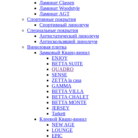
Ламинат Classen
Ламинат Woodstyle
Ламинат AGT
Спортивные покрытия
Спортивный линолеум
Специальные покрытия
Антистатический линолеум
Антискользящий линолеум
Виниловая плитка
Замковый Кварц-винил
ENJOY
BETTA SUITE
QUADRO
SENSE
ZETTA la casa
GAMMA
BETTA VILLA
BETTA CHALET
BETTA MONTE
JERSEY
Tarkett
Клеевой Кварц-винил
NEW AGE
LOUNGE
EPIC