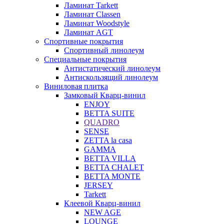
Ламинат Tarkett
Ламинат Classen
Ламинат Woodstyle
Ламинат AGT
Спортивные покрытия
Спортивный линолеум
Специальные покрытия
Антистатический линолеум
Антискользящий линолеум
Виниловая плитка
Замковый Кварц-винил
ENJOY
BETTA SUITE
QUADRO
SENSE
ZETTA la casa
GAMMA
BETTA VILLA
BETTA CHALET
BETTA MONTE
JERSEY
Tarkett
Клеевой Кварц-винил
NEW AGE
LOUNGE