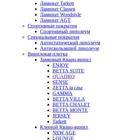
Ламинат Tarkett
Ламинат Classen
Ламинат Woodstyle
Ламинат AGT
Спортивные покрытия
Спортивный линолеум
Специальные покрытия
Антистатический линолеум
Антискользящий линолеум
Виниловая плитка
Замковый Кварц-винил
ENJOY
BETTA SUITE
QUADRO
SENSE
ZETTA la casa
GAMMA
BETTA VILLA
BETTA CHALET
BETTA MONTE
JERSEY
Tarkett
Клеевой Кварц-винил
NEW AGE
LOUNGE