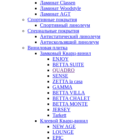
Ламинат Classen
Ламинат Woodstyle
Ламинат AGT
Спортивные покрытия
Спортивный линолеум
Специальные покрытия
Антистатический линолеум
Антискользящий линолеум
Виниловая плитка
Замковый Кварц-винил
ENJOY
BETTA SUITE
QUADRO
SENSE
ZETTA la casa
GAMMA
BETTA VILLA
BETTA CHALET
BETTA MONTE
JERSEY
Tarkett
Клеевой Кварц-винил
NEW AGE
LOUNGE
EPIC