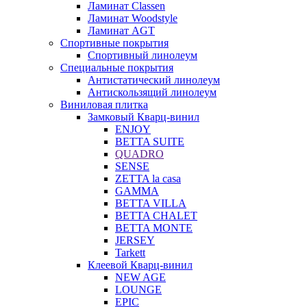
Ламинат Classen
Ламинат Woodstyle
Ламинат AGT
Спортивные покрытия
Спортивный линолеум
Специальные покрытия
Антистатический линолеум
Антискользящий линолеум
Виниловая плитка
Замковый Кварц-винил
ENJOY
BETTA SUITE
QUADRO
SENSE
ZETTA la casa
GAMMA
BETTA VILLA
BETTA CHALET
BETTA MONTE
JERSEY
Tarkett
Клеевой Кварц-винил
NEW AGE
LOUNGE
EPIC