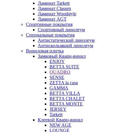
Ламинат Tarkett
Ламинат Classen
Ламинат Woodstyle
Ламинат AGT
Спортивные покрытия
Спортивный линолеум
Специальные покрытия
Антистатический линолеум
Антискользящий линолеум
Виниловая плитка
Замковый Кварц-винил
ENJOY
BETTA SUITE
QUADRO
SENSE
ZETTA la casa
GAMMA
BETTA VILLA
BETTA CHALET
BETTA MONTE
JERSEY
Tarkett
Клеевой Кварц-винил
NEW AGE
LOUNGE